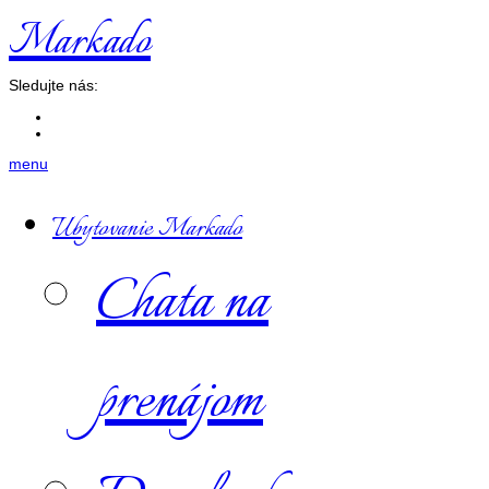
Markado
Sledujte nás:
menu
Ubytovanie Markado
Chata na
prenájom