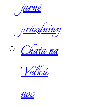
jarné
prázdniny
Chata na
Veľkú
noc