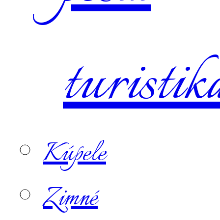
turistik
Kúpele
Zimné