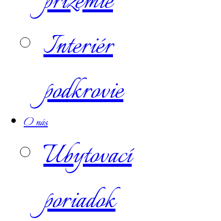
prízemie
Interiér
podkrovie
O nás
Ubytovací
poriadok