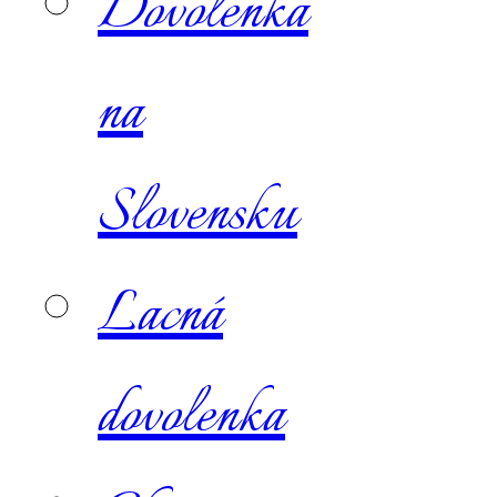
Dovolenka
na
Slovensku
Lacná
dovolenka