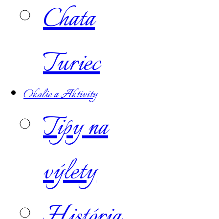
Chata
Turiec
Okolie a Aktivity
Tipy na
výlety
História