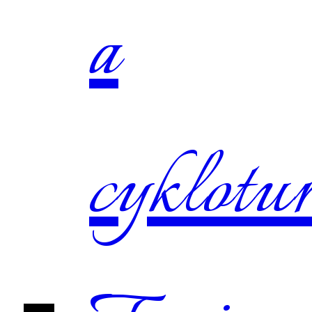
a
cyklotur