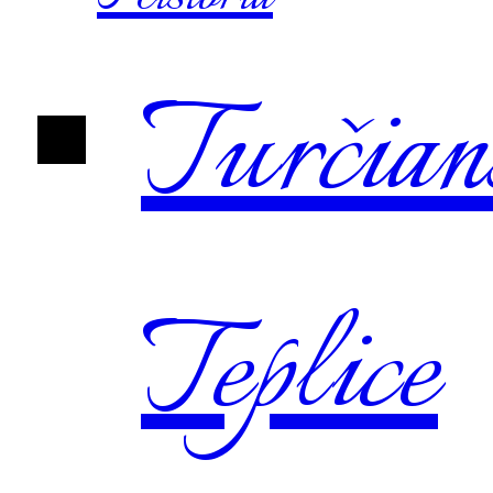
Turčian
Teplice