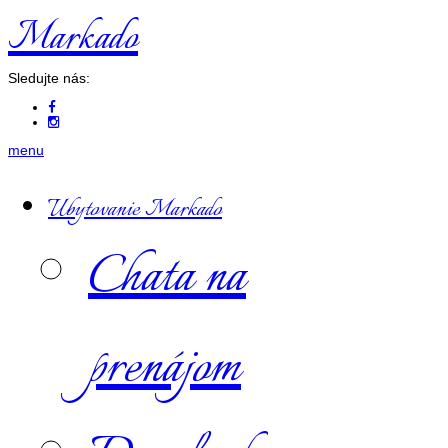
Markado
Sledujte nás:
menu
Ubytovanie Markado
Chata na
prenájom