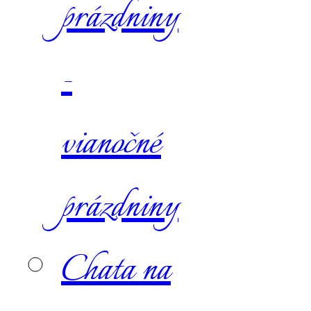
prázdniny
-
vianočné
prázdniny
Chata na