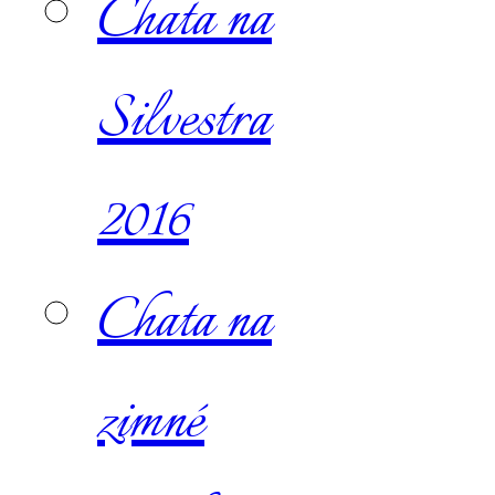
Chata na
Silvestra
2016
Chata na
zimné