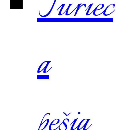
Turiec
a
pešia