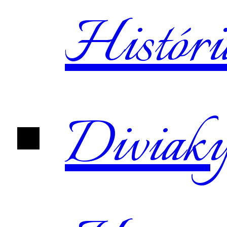
Históri
Diviak