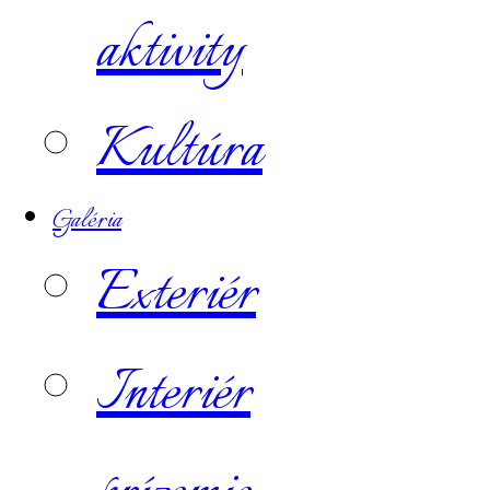
aktivity
Kultúra
Galéria
Exteriér
Interiér